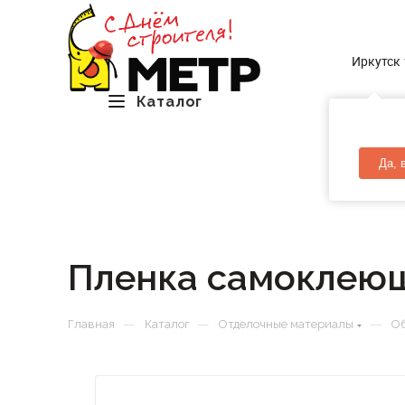
Иркутск
Каталог
Да, 
Пленка самоклеющ
—
—
—
Главная
Каталог
Отделочные материалы
Об