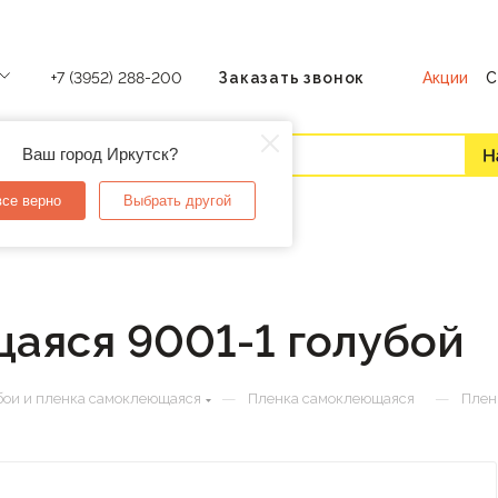
Акции
С
+7 (3952) 288-200
Заказать звонок
Ваш город Иркутск?
все верно
Выбрать другой
аяся 9001-1 голубой
—
—
ои и пленка самоклеющаяся
Пленка самоклеющаяся
Плен