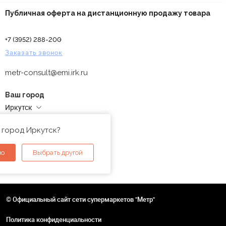
Публичная оферта на дистанционную продажу товара
+7 (3952) 288-200
Заказать звонок
metr-consult@emi.irk.ru
Ваш город
Иркутск
Адреса магазинов
 город Иркутск?
но
Выбрать другой
© Официальный сайт сети супермаркетов "Метр"
Политика конфиденциальности