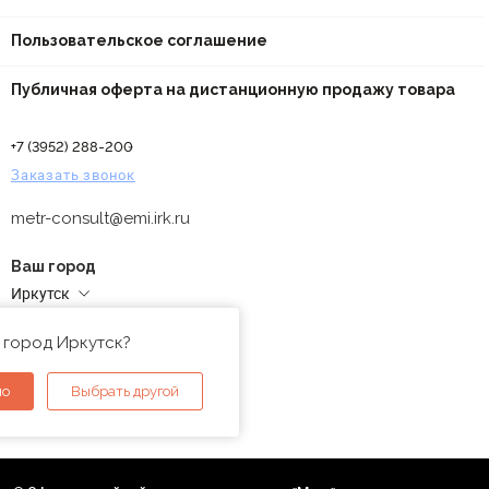
Пользовательское соглашение
Публичная оферта на дистанционную продажу товара
+7 (3952) 288-200
Заказать звонок
metr-consult@emi.irk.ru
Ваш город
Иркутск
Адреса магазинов
 город Иркутск?
но
Выбрать другой