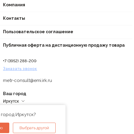
Компания
Контакты
Пользовательское соглашение
Публичная оферта на дистанционную продажу товара
+7 (3952) 288-200
Заказать звонок
metr-consult@emi.irk.ru
Ваш город
Иркутск
Адреса магазинов
 город Иркутск?
но
Выбрать другой