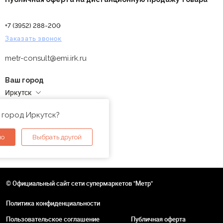
+7 (3952) 288-200
Заказать звонок
metr-consult@emi.irk.ru
Ваш город
Иркутск
Адреса магазинов
 город Иркутск?
но
Выбрать другой
© Официальный сайт сети супермаркетов "Метр"
Политика конфиденциальности
Пользовательское соглашение
Публичная оферта