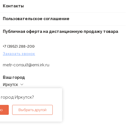
Контакты
Пользовательское соглашение
Публичная оферта на дистанционную продажу товара
+7 (3952) 288-200
Заказать звонок
metr-consult@emi.irk.ru
Ваш город
Иркутск
Адреса магазинов
 город Иркутск?
но
Выбрать другой