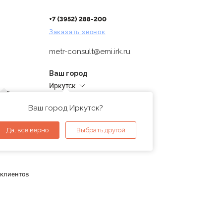
+7 (3952) 288-200
Заказать звонок
metr-consult@emi.irk.ru
Ваш город
Иркутск
дней
Адреса магазинов
проверка
Ваш город Иркутск?
ы
Да, все верно
Выбрать другой
 клиентов