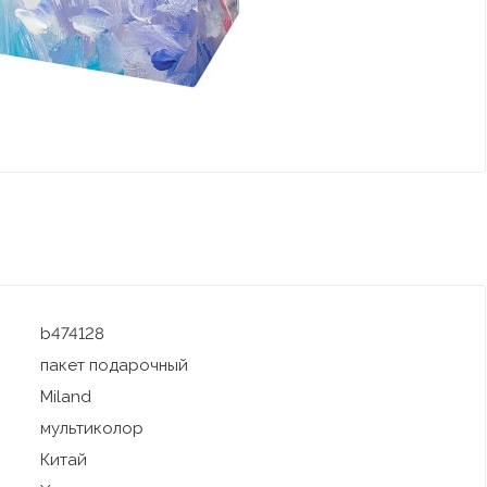
b474128
пакет подарочный
Miland
мультиколор
Китай