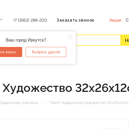
Акции
С
+7 (3952) 288-200
Заказать звонок
Ваш город Иркутск?
все верно
Выбрать другой
 Художество 32х26х12
—
Подарочная упаковка
Пакет подарочный Художество 32х26х12см