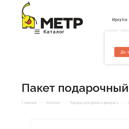
Иркутск
Каталог
Да, 
Пакет подарочный
—
—
—
Главная
Каталог
Товары для дома и декора