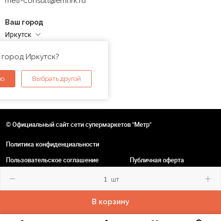
metr-consult@emi.irk.ru
Ваш город
Иркутск
Адреса магазинов
 город Иркутск?
но
Выбрать другой
© Официальный сайт сети супермаркетов "Метр"
Политика конфиденциальности
Пользовательское соглашение
Публичная оферта
шт
В корзину