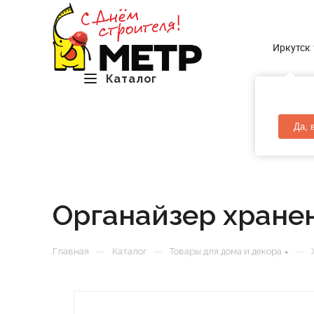
Иркутск
Каталог
Да, 
Органайзер хранен
—
—
—
Главная
Каталог
Товары для дома и декора