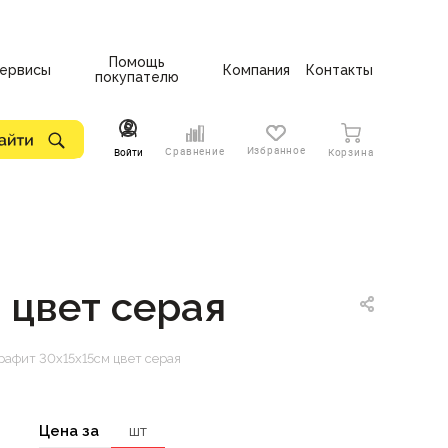
Помощь
ервисы
Компания
Контакты
покупателю
Избранное
Сравнение
Войти
Корзина
 цвет серая
рафит 30х15х15см цвет серая
Цена за
шт