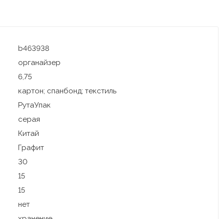
b463938
органайзер
6,75
картон; спанбонд; текстиль
РутаУпак
серая
Китай
Графит
30
15
15
нет
хранение