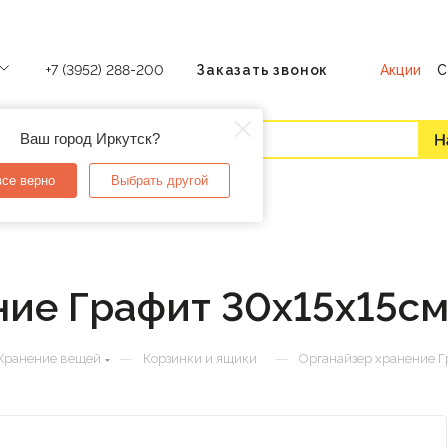
Акции
С
+7 (3952) 288-200
Заказать звонок
Ваш город Иркутск?
все верно
Выбрать другой
ие Графит 30х15х15см
—
—
Хранение вещей
Корзинки и ящики
Органайзер хранение Г