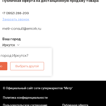
Публичная оферта на дистанционную продажу товара
+7 (3952) 288-200
Заказать звонок
metr-consult@emi.irk.ru
Ваш город
Иркутск
Адреса магазинов
 город Иркутск?
но
Выбрать другой
© Официальный сайт сети супермаркетов "Метр"
Политика конфиденциальности
Пользовательское соглашение
Публичная оферта