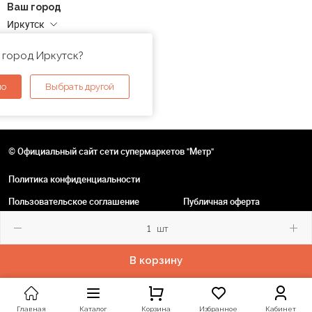
Ваш город
Иркутск
Адреса магазинов
 город Иркутск?
но
Выбрать другой
© Официальный сайт сети супермаркетов "Метр"
Политика конфиденциальности
Пользовательское соглашение
Публичная оферта
шт
В корзину
Главная
Каталог
Корзина
Избранное
Кабинет