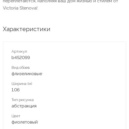
переплетаются, наполняя ваш дом жизнью и стилем от
Victoria Stenova!
Характеристики
Артикул
b452099
Вид обоев
флизелиновые
Ширина (м)
1,06
Тип рисунка
абстракция
Цвет
фиолетовый