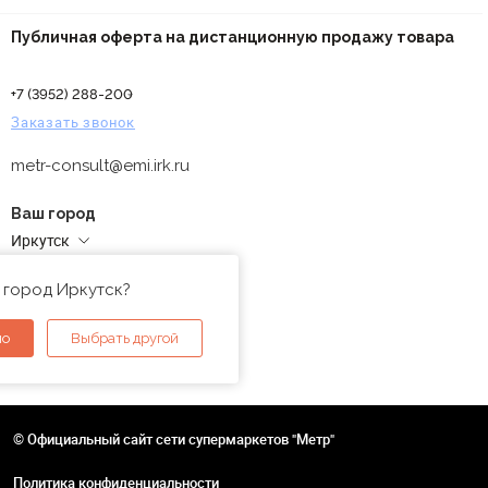
Публичная оферта на дистанционную продажу товара
+7 (3952) 288-200
Заказать звонок
metr-consult@emi.irk.ru
Ваш город
Иркутск
Адреса магазинов
 город Иркутск?
но
Выбрать другой
© Официальный сайт сети супермаркетов "Метр"
Политика конфиденциальности