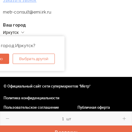
Заказать звонок
metr-consult@emi.irk.ru
Ваш город
Иркутск
Адреса магазинов
 город Иркутск?
но
Выбрать другой
© Официальный сайт сети супермаркетов "Метр"
Политика конфиденциальности
Пользовательское соглашение
Публичная оферта
шт