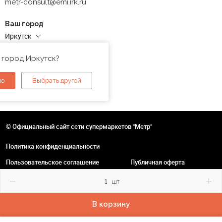
metr-consult@emi.irk.ru
Ваш город
Иркутск
Адреса магазинов
 город Иркутск?
но
Выбрать другой
© Официальный сайт сети супермаркетов "Метр"
Политика конфиденциальности
Пользовательское соглашение
Публичная оферта
шт
В корзину