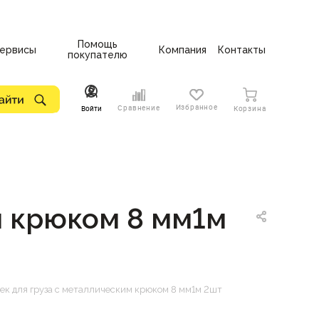
Помощь
ервисы
Компания
Контакты
покупателю
Избранное
Сравнение
Войти
Корзина
м крюком 8 мм1м
ек для груза с металлическим крюком 8 мм1м 2шт