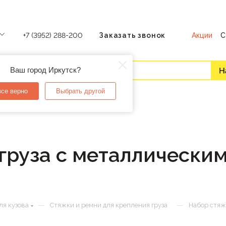
Акции
С
+7 (3952) 288-200
Заказать звонок
Ваш город Иркутск?
все верно
Выбрать другой
груза с металлически
—
—
ля кузова
Стяжки и ремни для крепления груза
Набор стяж