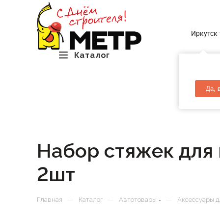
Иркутск
Каталог
Да, 
Набор стяжек для 
2шт
—
—
—
Главная
Каталог
Автотовары
Аксессуары д