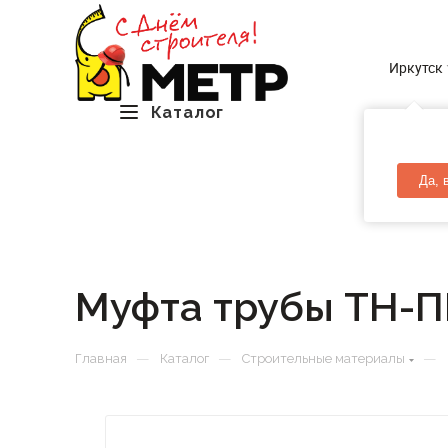
Иркутск
Каталог
Да, 
Муфта трубы ТН-П
—
—
—
Главная
Каталог
Строительные материалы