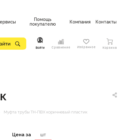
Помощь
ервисы
Компания
Контакты
покупателю
Избранное
Сравнение
Войти
Корзина
к
—
Муфта трубы ТН-ПВХ коричневый пластик
Цена за
шт