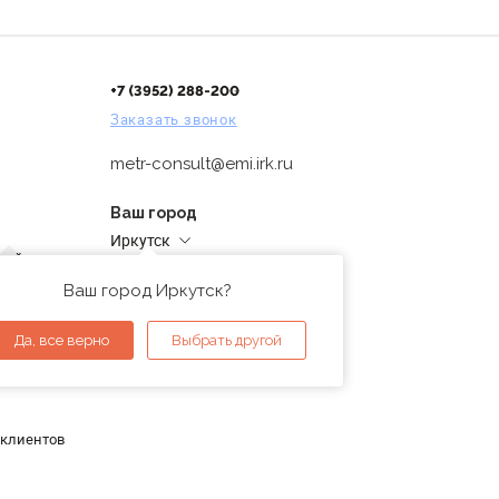
+7 (3952) 288-200
Заказать звонок
metr-consult@emi.irk.ru
Ваш город
Иркутск
дней
Адреса магазинов
проверка
Ваш город Иркутск?
ы
Да, все верно
Выбрать другой
 клиентов