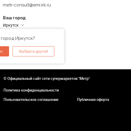
metr-consult@emi.irk.ru
Ваш город
Иркутск
Адреса магазинов
 город Иркутск?
но
Выбрать другой
© Официальный сайт сети супермаркетов "Метр"
Политика конфиденциальности
Пользовательское соглашение
Публичная оферта