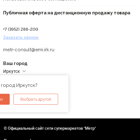
Публичная оферта на дистанционную продажу товара
+7 (3952) 288-200
Заказать звонок
metr-consult@emi.irk.ru
Ваш город
Иркутск
Адреса магазинов
 город Иркутск?
но
Выбрать другой
© Официальный сайт сети супермаркетов "Метр"