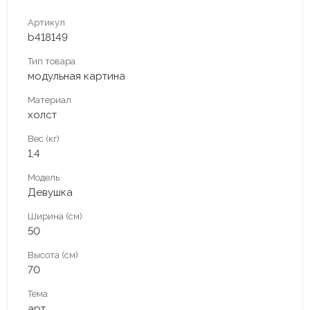
Артикул
b418149
Тип товара
модульная картина
Материал
холст
Вес (кг)
1,4
Модель
Девушка
Ширина (см)
50
Высота (см)
70
Тема
арт