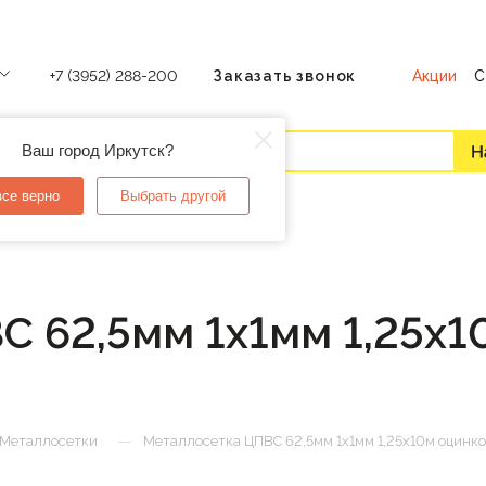
Акции
С
+7 (3952) 288-200
Заказать звонок
Ваш город Иркутск?
все верно
Выбрать другой
С 62,5мм 1х1мм 1,25х1
—
Металлосетки
Металлосетка ЦПВС 62,5мм 1х1мм 1,25х10м оцинк