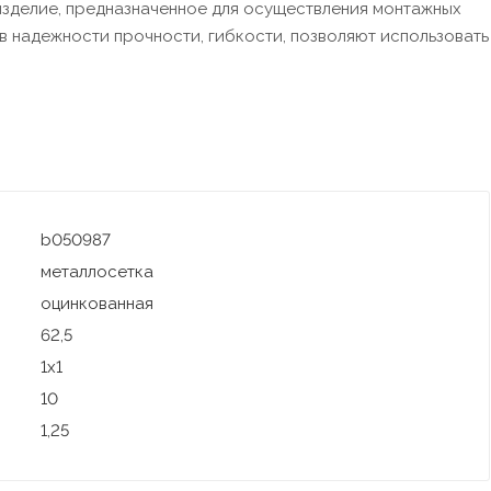
 изделие, предназначенное для осуществления монтажных
в надежности прочности, гибкости, позволяют использовать
b050987
металлосетка
оцинкованная
62,5
1х1
10
1,25