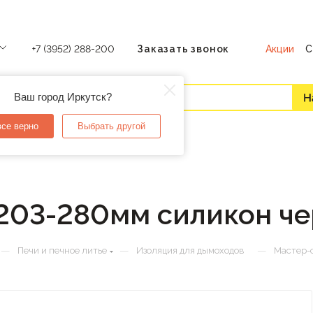
Акции
С
+7 (3952) 288-200
Заказать звонок
Ваш город Иркутск?
все верно
Выбрать другой
203-280мм силикон ч
—
—
—
Печи и печное литье
Изоляция для дымоходов
Мастер-