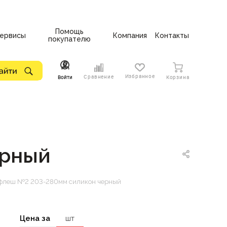
Помощь
ервисы
Компания
Контакты
покупателю
Избранное
Сравнение
Войти
Корзина
ерный
флеш №2 203-280мм силикон черный
Цена за
шт