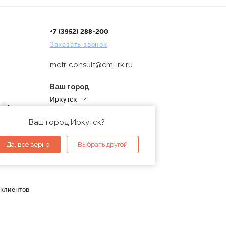
+7 (3952) 288-200
Заказать звонок
metr-consult@emi.irk.ru
Ваш город
Иркутск
дней
Адреса магазинов
проверка
Ваш город Иркутск?
ы
Да, все верно
Выбрать другой
 клиентов