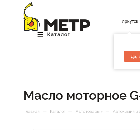
Иркутск
Каталог
Да, 
Масло моторное G-
—
—
—
Главная
Каталог
Автотовары
Автохимия и 