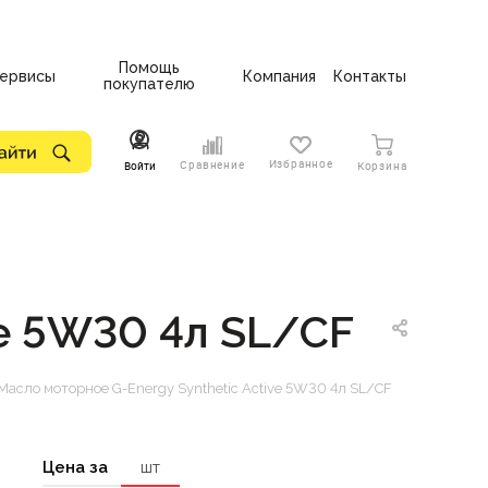
Помощь
ервисы
Компания
Контакты
покупателю
Избранное
Сравнение
Войти
Корзина
ve 5W30 4л SL/CF
Масло моторное G-Energy Synthetic Active 5W30 4л SL/CF
Цена за
шт