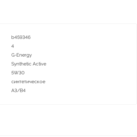
b459346
4
G-Energy
Synthetic Active
5W30
синтетическое
A3/B4