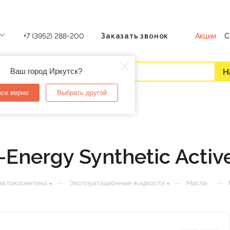
Акции
С
+7 (3952) 288-200
Заказать звонок
Ваш город Иркутск?
все верно
Выбрать другой
Energy Synthetic Acti
—
—
—
автокосметика
Эксплуатационные жидкости
Масла