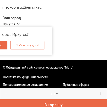
metr-consult@emi.irk.ru
Ваш город
Иркутск
Адреса магазинов
 город Иркутск?
но
Выбрать другой
© Официальный сайт сети супермаркетов "Метр"
Политика конфиденциальности
Пользовательское соглашение
Публичная оферта
шт
В корзину