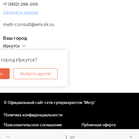
+7 (3952) 288-200
Заказать звонок
metr-consult@emi.irk.ru
Ваш город
Иркутск
Адреса магазинов
 город Иркутск?
но
Выбрать другой
© Официальный сайт сети супермаркетов "Метр"
Политика конфиденциальности
Пользовательское соглашение
Публичная оферта
шт