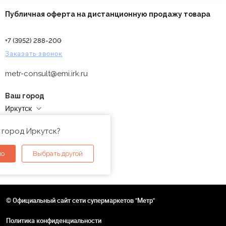
Публичная оферта на дистанционную продажу товара
+7 (3952) 288-200
Заказать звонок
metr-consult@emi.irk.ru
Ваш город
Иркутск
Адреса магазинов
 город Иркутск?
но
Выбрать другой
© Официальный сайт сети супермаркетов "Метр"
Политика конфиденциальности