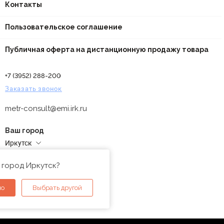
Контакты
Пользовательское соглашение
Публичная оферта на дистанционную продажу товара
+7 (3952) 288-200
Заказать звонок
metr-consult@emi.irk.ru
Ваш город
Иркутск
Адреса магазинов
 город Иркутск?
но
Выбрать другой