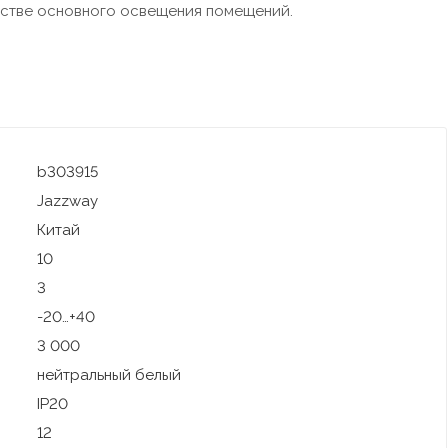
естве основного освещения помещений.
b303915
Jazzway
Китай
10
3
-20…+40
3 000
нейтральный белый
IP20
12