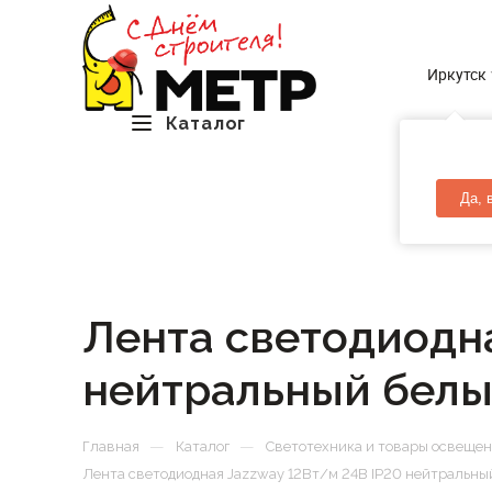
Иркутск
Каталог
Да, 
Лента светодиодна
нейтральный белы
—
—
Главная
Каталог
Светотехника и товары освеще
Лента светодиодная Jazzway 12Вт/м 24В IP20 нейтральный