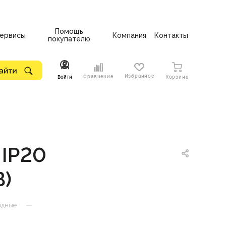
Помощь
ервисы
Компания
Контакты
покупателю
Избранное
Сравнение
Войти
Корзина
 IP20
B)
—
одные