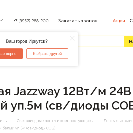
Акции
С
+7 (3952) 288-200
Заказать звонок
Ваш город Иркутск?
все верно
Выбрать другой
я Jazzway 12Вт/м 24В
й уп.5м (св/диоды CO
—
—
ния
Светодиодные ленты и комплектующие
Ленты светоди
 белый уп.5м (св/диоды COB)