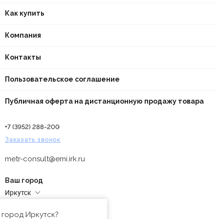
Как купить
Компания
Контакты
Пользовательское соглашение
Публичная оферта на дистанционную продажу товара
+7 (3952) 288-200
Заказать звонок
metr-consult@emi.irk.ru
Ваш город
Иркутск
Адреса магазинов
 город Иркутск?