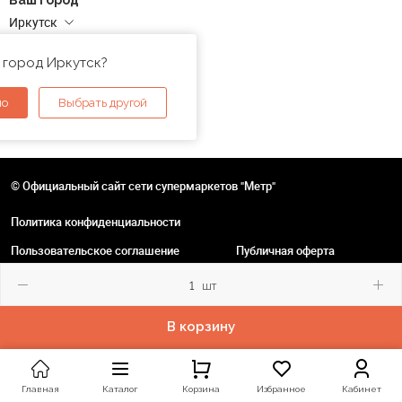
Ваш город
Иркутск
Адреса магазинов
 город Иркутск?
но
Выбрать другой
© Официальный сайт сети супермаркетов "Метр"
Политика конфиденциальности
Пользовательское соглашение
Публичная оферта
шт
В корзину
Главная
Каталог
Корзина
Избранное
Кабинет