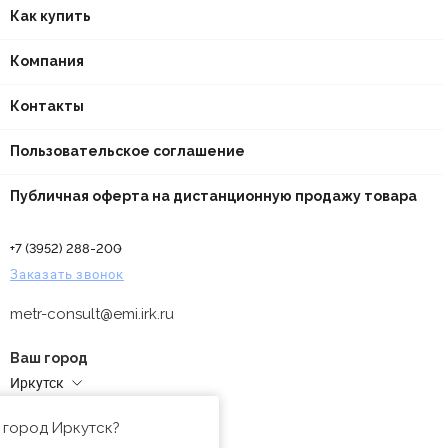
Как купить
Компания
Контакты
Пользовательское соглашение
Публичная оферта на дистанционную продажу товара
+7 (3952) 288-200
Заказать звонок
metr-consult@emi.irk.ru
Ваш город
Иркутск
Адреса магазинов
 город Иркутск?