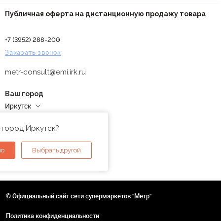
Публичная оферта на дистанционную продажу товара
+7 (3952) 288-200
Заказать звонок
metr-consult@emi.irk.ru
Ваш город
Иркутск
Адреса магазинов
 город Иркутск?
но
Выбрать другой
© Официальный сайт сети супермаркетов "Метр"
Политика конфиденциальности