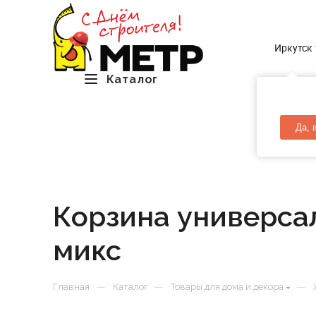
Иркутск
Каталог
Да, 
Корзина универсал
микс
—
—
—
Главная
Каталог
Товары для дома и декора