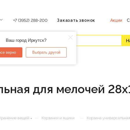
Акции
С
+7 (3952) 288-200
Заказать звонок
Ваш город Иркутск?
все верно
Выбрать другой
ьная для мелочей 28х1
—
—
Хранение вещей
Корзинки и ящики
Корзина универсальная 