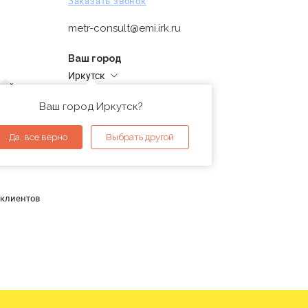
Заказать звонок
metr-consult@emi.irk.ru
Ваш город
Иркутск
дней
Адреса магазинов
проверка
Ваш город Иркутск?
ы
Да, все верно
Выбрать другой
 клиентов