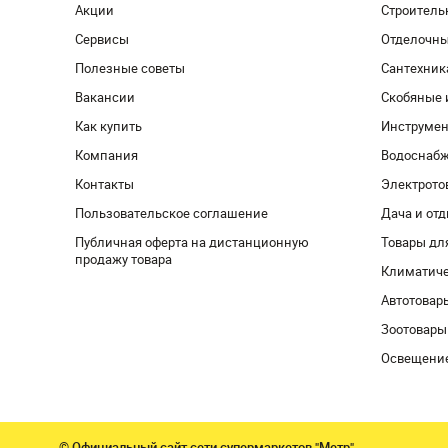
Акции
Строитель
Сервисы
Отделочн
Полезные советы
Сантехник
Вакансии
Скобяные 
Как купить
Инструмен
Компания
Водоснабж
Контакты
Электрото
Пользовательское соглашение
Дача и от
Публичная оферта на дистанционную
Товары дл
продажу товара
Климатиче
Автотовар
Зоотовары
Освещени
© Официальный сайт сети супермаркетов "Метр"