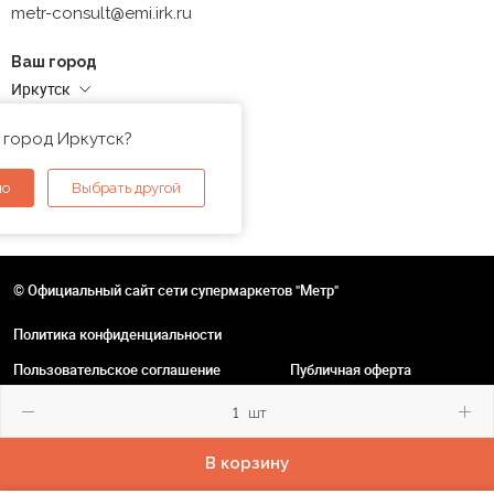
metr-consult@emi.irk.ru
Ваш город
Иркутск
Адреса магазинов
 город Иркутск?
но
Выбрать другой
© Официальный сайт сети супермаркетов "Метр"
Политика конфиденциальности
Пользовательское соглашение
Публичная оферта
шт
В корзину