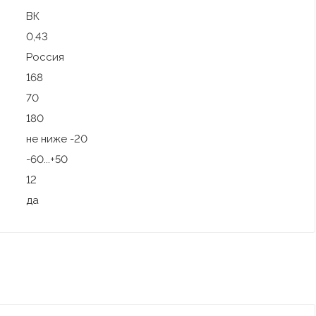
ВК
0,43
Россия
168
70
180
не ниже -20
-60...+50
12
да