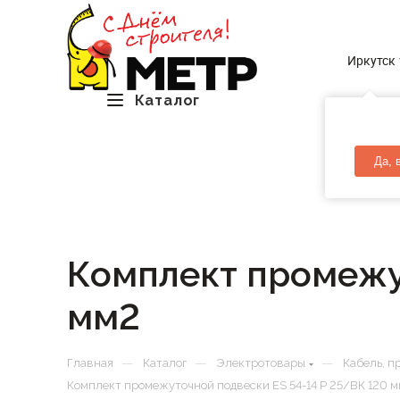
Иркутск
Каталог
Да, 
Комплект промежу
мм2
—
—
—
Главная
Каталог
Электротовары
Кабель, п
Комплект промежуточной подвески ES 54-14 P 25/ВК 120 