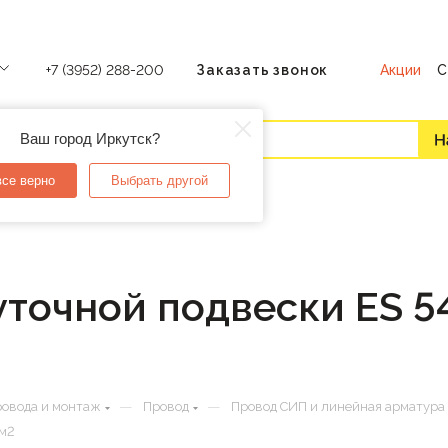
Акции
С
+7 (3952) 288-200
Заказать звонок
Ваш город Иркутск?
все верно
Выбрать другой
точной подвески ES 54
—
—
ровода и монтаж
Провод
Провод СИП и линейная арматура
мм2