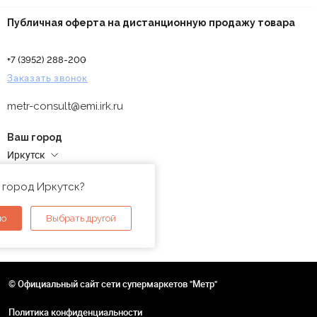
Публичная оферта на дистанционную продажу товара
+7 (3952) 288-200
Заказать звонок
metr-consult@emi.irk.ru
Ваш город
Иркутск
Адреса магазинов
 город Иркутск?
но
Выбрать другой
© Официальный сайт сети супермаркетов "Метр"
Политика конфиденциальности