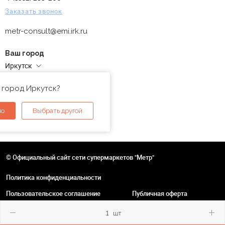
Заказать звонок
metr-consult@emi.irk.ru
Ваш город
Иркутск
Адреса магазинов
 город Иркутск?
но
Выбрать другой
© Официальный сайт сети супермаркетов "Метр"
Политика конфиденциальности
Пользовательское соглашение
Публичная оферта
шт