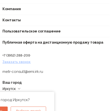
Компания
Контакты
Пользовательское соглашение
Публичная оферта на дистанционную продажу товара
+7 (3952) 288-200
Заказать звонок
metr-consult@emi.irk.ru
Ваш город
Иркутск
Адреса магазинов
 город Иркутск?
но
Выбрать другой