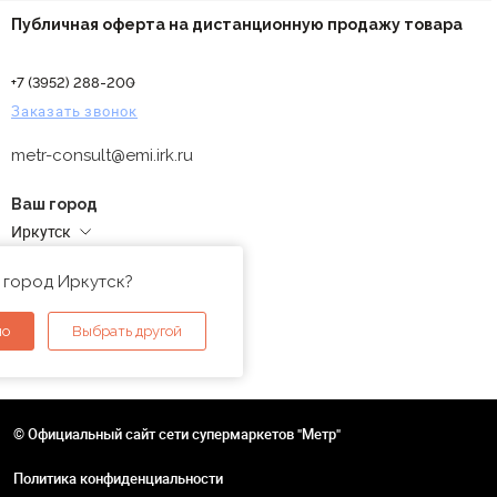
Публичная оферта на дистанционную продажу товара
+7 (3952) 288-200
Заказать звонок
metr-consult@emi.irk.ru
Ваш город
Иркутск
Адреса магазинов
 город Иркутск?
но
Выбрать другой
© Официальный сайт сети супермаркетов "Метр"
Политика конфиденциальности