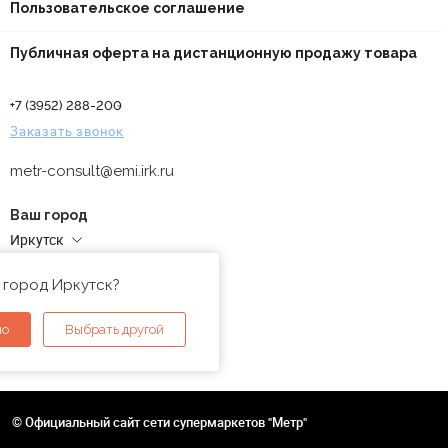
Пользовательское соглашение
Публичная оферта на дистанционную продажу товара
+7 (3952) 288-200
Заказать звонок
metr-consult@emi.irk.ru
Ваш город
Иркутск
Адреса магазинов
 город Иркутск?
но
Выбрать другой
© Официальный сайт сети супермаркетов "Метр"