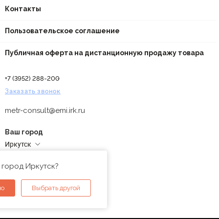
Контакты
Пользовательское соглашение
Публичная оферта на дистанционную продажу товара
+7 (3952) 288-200
Заказать звонок
metr-consult@emi.irk.ru
Ваш город
Иркутск
Адреса магазинов
 город Иркутск?
но
Выбрать другой