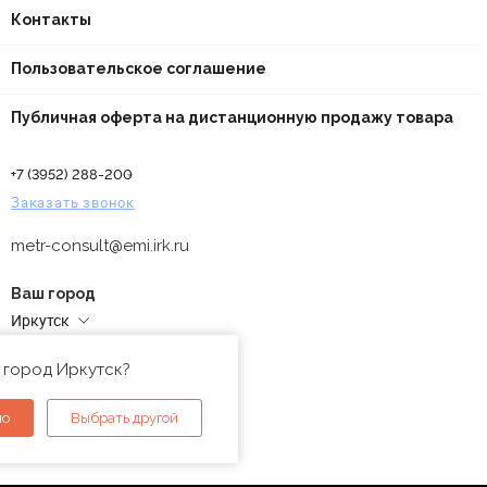
Контакты
Пользовательское соглашение
Публичная оферта на дистанционную продажу товара
+7 (3952) 288-200
Заказать звонок
metr-consult@emi.irk.ru
Ваш город
Иркутск
Адреса магазинов
 город Иркутск?
но
Выбрать другой