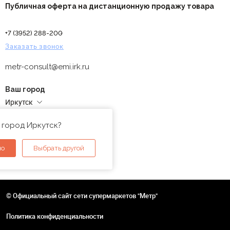
Публичная оферта на дистанционную продажу товара
+7 (3952) 288-200
Заказать звонок
metr-consult@emi.irk.ru
Ваш город
Иркутск
Адреса магазинов
 город Иркутск?
но
Выбрать другой
© Официальный сайт сети супермаркетов "Метр"
Политика конфиденциальности