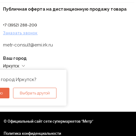
Публичная оферта на дистанционную продажу товара
+7 (3952) 288-200
Заказать звонок
metr-consult@emi.irk.ru
Ваш город
Иркутск
Адреса магазинов
 город Иркутск?
но
Выбрать другой
© Официальный сайт сети супермаркетов "Метр"
Политика конфиденциальности