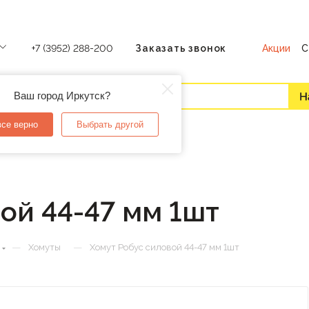
Акции
С
+7 (3952) 288-200
Заказать звонок
Ваш город Иркутск?
все верно
Выбрать другой
ой 44-47 мм 1шт
—
—
Хомуты
Хомут Робус силовой 44-47 мм 1шт