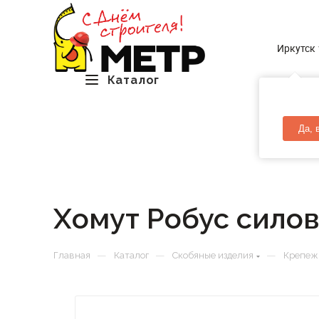
Иркутск
Каталог
Да, 
Хомут Робус силов
—
—
—
Главная
Каталог
Скобяные изделия
Крепеж