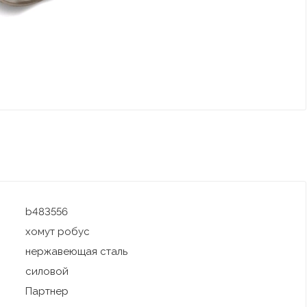
b483556
хомут робус
нержавеющая сталь
силовой
Партнер