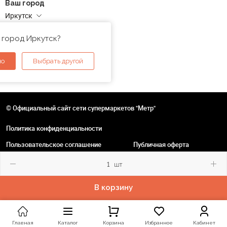
Ваш город
Иркутск
Адреса магазинов
 город Иркутск?
но
Выбрать другой
© Официальный сайт сети супермаркетов "Метр"
Политика конфиденциальности
Пользовательское соглашение
Публичная оферта
шт
В корзину
Главная
Каталог
Корзина
Избранное
Кабинет