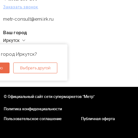
Заказать звонок
metr-consult@emi.irk.ru
Ваш город
Иркутск
Адреса магазинов
 город Иркутск?
но
Выбрать другой
© Официальный сайт сети супермаркетов "Метр"
Политика конфиденциальности
Пользовательское соглашение
Публичная оферта