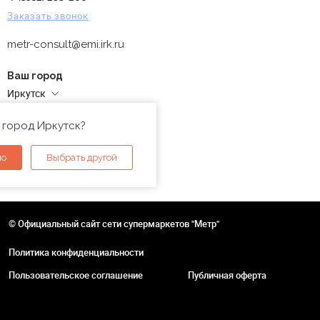
Заказать звонок
metr-consult@emi.irk.ru
Ваш город
Иркутск
Адреса магазинов
 город Иркутск?
но
Выбрать другой
© Официальный сайт сети супермаркетов "Метр"
Политика конфиденциальности
Пользовательское соглашение
Публичная оферта