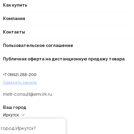
Как купить
Компания
Контакты
Пользовательское соглашение
Публичная оферта на дистанционную продажу товара
+7 (3952) 288-200
Заказать звонок
metr-consult@emi.irk.ru
Ваш город
Иркутск
Адреса магазинов
 город Иркутск?