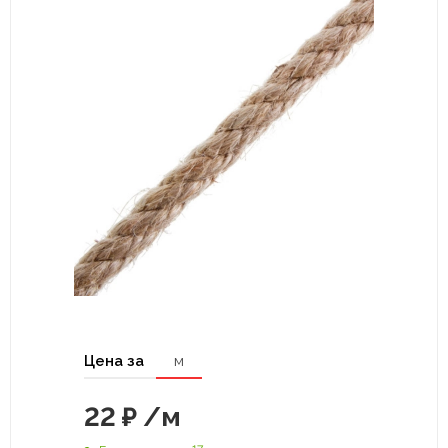
Цена за
м
22
₽
/м