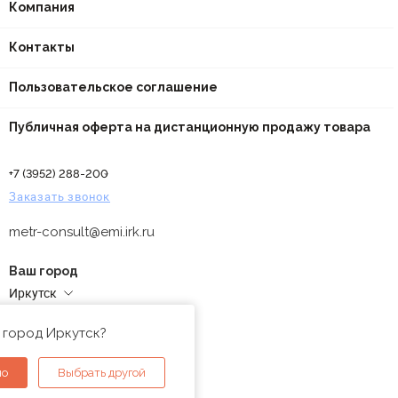
Компания
Контакты
Пользовательское соглашение
Публичная оферта на дистанционную продажу товара
+7 (3952) 288-200
Заказать звонок
metr-consult@emi.irk.ru
Ваш город
Иркутск
Адреса магазинов
 город Иркутск?
но
Выбрать другой