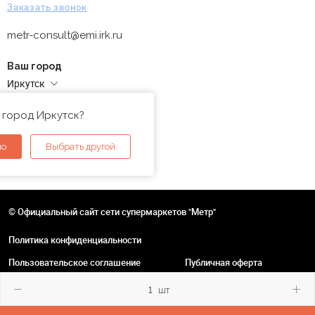
Заказать звонок
metr-consult@emi.irk.ru
Ваш город
Иркутск
Адреса магазинов
 город Иркутск?
но
Выбрать другой
© Официальный сайт сети супермаркетов "Метр"
Политика конфиденциальности
Пользовательское соглашение
Публичная оферта
шт